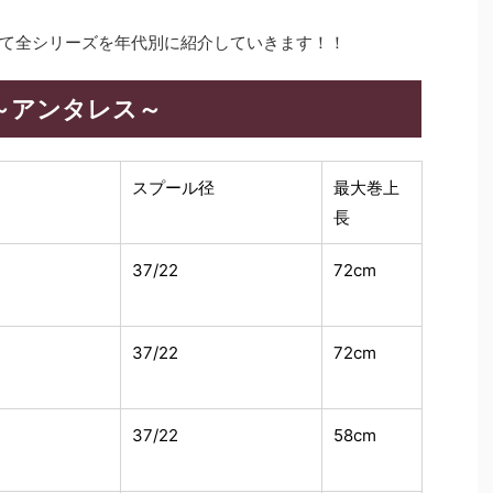
て全シリーズを年代別に紹介していきます！！
～アンタレス～
スプール径
最大巻上
長
37/22
72cm
37/22
72cm
37/22
58cm